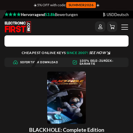
☀️
☀️
5% OFF with code:
SUMMER2026
Hervorragend
53.8k
Bewertungen
$ USD
Deutsch
CHEAPEST ONLINE KEYS
SINCE 2007!
SEE HOW
100% GELD-ZURÜCK-
SOFORTIGER DOWNLOAD
GARANTIE
BLACKHOLE: Complete Edition