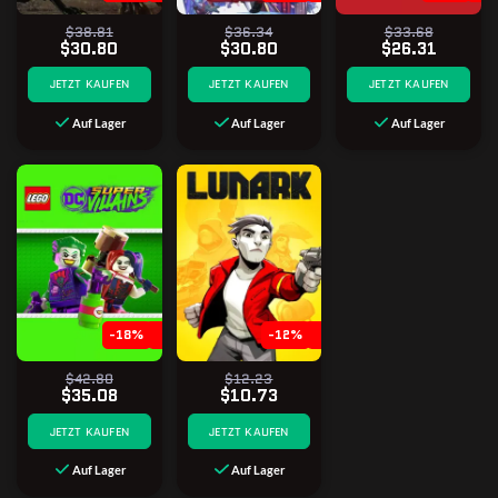
$38.81
$36.34
$33.68
$30.80
$30.80
$26.31
JETZT KAUFEN
JETZT KAUFEN
JETZT KAUFEN
Auf Lager
Auf Lager
Auf Lager
-18%
-12%
$42.80
$12.23
$35.08
$10.73
JETZT KAUFEN
JETZT KAUFEN
Auf Lager
Auf Lager