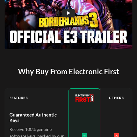
Why Buy From Electronic First
FEATURES
OTHERS
Guaranteed Authentic
Keys
Receive 100% genuine
software keys, backed by our