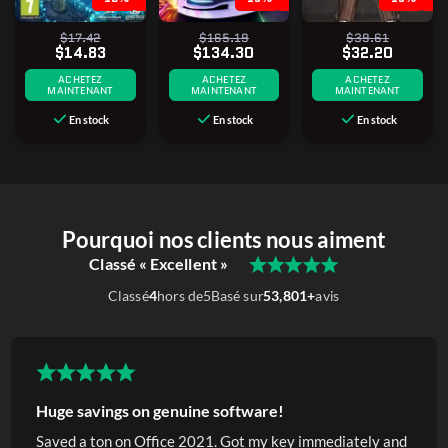
$17.42
$165.19
$39.61
$14.83
$134.30
$32.20
ACHETEZ
ACHETEZ
ACHETEZ
MAINTENANT
MAINTENANT
MAINTENANT
En stock
En stock
En stock
Pourquoi nos clients nous aiment
Classé « Excellent »
Classé
4
hors de
5
Basé sur
53,801+
avis
Huge savings on genuine software!
Saved a ton on Office 2021. Got my key immediately and