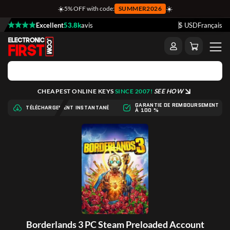
☀️
☀️
5% OFF with code:
SUMMER2026
Excellent
53.8k
avis
$ USD
Français
CHEAPEST ONLINE KEYS
SINCE 2007!
SEE HOW
GARANTIE DE REMBOURSEMENT
TÉLÉCHARGEMENT INSTANTANÉ
À 100 %
Borderlands 3 PC Steam Preloaded Account