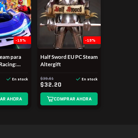
-19%
-19%
team para
Half Sword EU PC Steam
Racing:
Altergift
s Deluxe
$39.61
En stock
En stock
$32.20
AR AHORA
COMPRAR AHORA