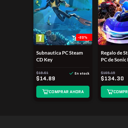
-20%
Subnautica PC Steam
Regalo de S
CD Key
PC de Sonic 
CrossWorld
$18.61
Edition
$165.19
En stock
$14.89
$134.30
COMPRAR AHORA
COMPR