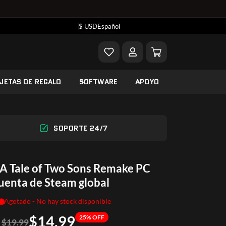
$ USD
Español
JETAS DE REGALO
SOFTWARE
APOYO
SOPORTE 24/7
 A Tale of Two Sons Remake PC
uenta de Steam global
Agotado - No hay stock disponible
$14.99
25% OFF
$19.99