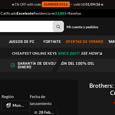
☀️
☀️
5% OFF with code:
SUMMER2026
— valid till
01/09/26
Calificado
Excelente
Residencia en
53,801+
Reseñas
Mi cuenta y pedidos
JUEGOS DE PC
FORTNITE
OFERTAS DE VERANO
TAR
CHEAPEST ONLINE KEYS
SINCE 2007!
SEE HOW
GARANTÍA DE DEVOLUCIÓN DEL 100% DEL
DINERO
Brothers:
C
Región
Fecha de
lanzamiento
Mundial
28 Feb 2024