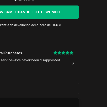
AVÍSAME CUANDO ESTÉ DISPONIBLE
rantía de devolución del dinero del 100 %
tal Purchases.
15 Years of 
 service—I’ve never been disappointed.
I've been a 
delivery.
Ava K.
Ver